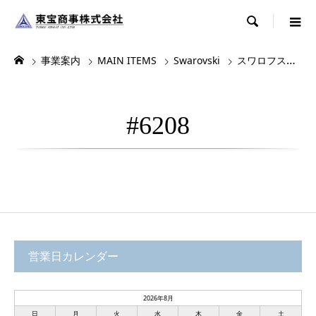

事業案内
MAIN ITEMS
Swarovski
スワロフスキー
#6208
営業日カレンダー
2026年8月
日
月
火
水
木
金
土