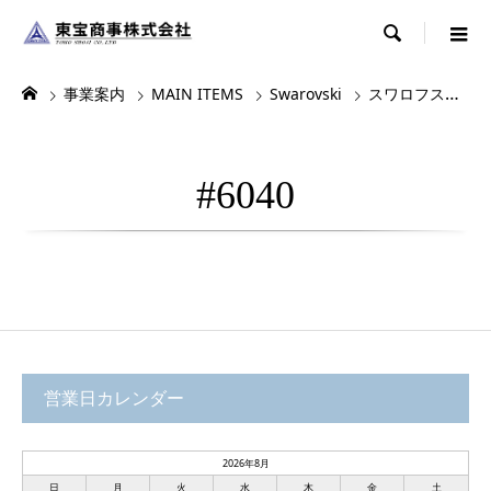

事業案内
MAIN ITEMS
Swarovski
スワロフスキー
#6040
営業日カレンダー
2026年8月
日
月
火
水
木
金
土