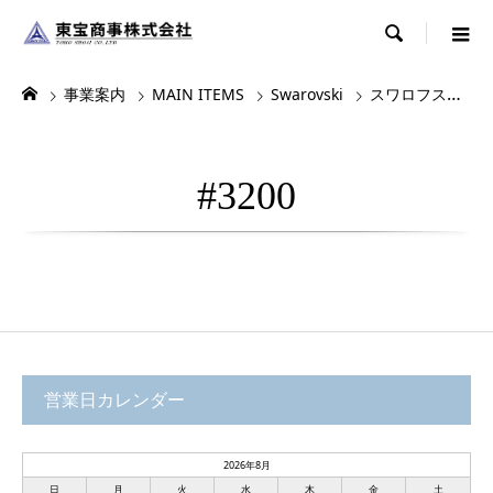

事業案内
MAIN ITEMS
Swarovski
スワロフスキー
#3200
営業日カレンダー
2026年8月
日
月
火
水
木
金
土