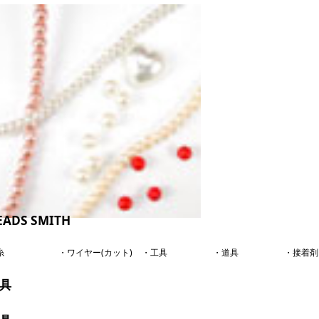
EADS SMITH
糸
・ワイヤー(カット)
・工具
・道具
・接着剤
具