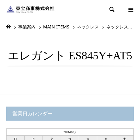

事業案内
MAIN ITEMS
ネックレス
ネックレス・チョーカー
エレガント ES845Y+AT5
営業日カレンダー
2026年8月
日
月
火
水
木
金
土