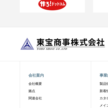
会社案内
事業
会社概要
製品
拠点
新着
関連会社
カタ
メイ