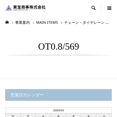

事業案内
MAIN ITEMS
チェーン・ダイヤレーン
各
OT0.8/569
営業日カレンダー
2026年8月
日
月
火
水
木
金
土