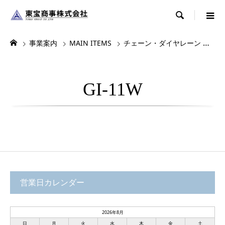

事業案内
MAIN ITEMS
チェーン・ダイヤレーン
各
GI-11W
営業日カレンダー
2026年8月
日
月
火
水
木
金
土