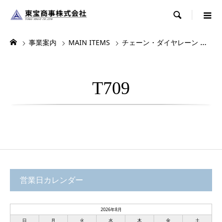

事業案内
MAIN ITEMS
チェーン・ダイヤレーン
デ
T709
営業日カレンダー
2026年8月
日
月
火
水
木
金
土