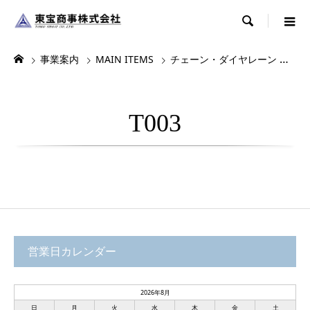

事業案内
MAIN ITEMS
チェーン・ダイヤレーン
デ
T003
営業日カレンダー
2026年8月
日
月
火
水
木
金
土