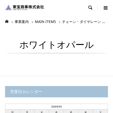

事業案内
MAIN ITEMS
チェーン・ダイヤレーン
ダ
ホワイトオパール
営業日カレンダー
2026年8月
日
月
火
水
木
金
土