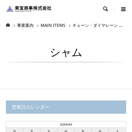

事業案内
MAIN ITEMS
チェーン・ダイヤレーン
ダ
シャム
営業日カレンダー
2026年8月
日
月
火
水
木
金
土