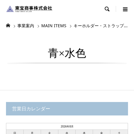

事業案内
MAIN ITEMS
キーホルダー・ストラップ・根付
青×水色
営業日カレンダー
2026年8月
日
月
火
水
木
金
土