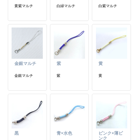
黄紫マルチ
白緑マルチ
白紫マルチ
金銀マルチ
紫
黄
金銀マルチ
紫
黄
黒
青×水色
ピンク×薄ピ
ンク