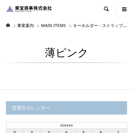

事業案内
MAIN ITEMS
キーホルダー・ストラップ・根付
薄ピンク
営業日カレンダー
2026年8月
日
月
火
水
木
金
土