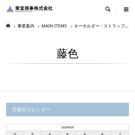

事業案内
MAIN ITEMS
キーホルダー・ストラップ・根付
藤色
営業日カレンダー
2026年8月
日
月
火
水
木
金
土