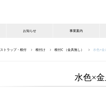
お知らせ
事業案内
ストラップ・根付
根付け
根付C （金具無し）
水色×金
水色×金