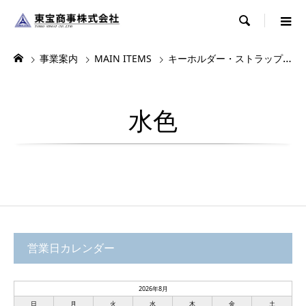

事業案内
MAIN ITEMS
キーホルダー・ストラップ・根付
水色
営業日カレンダー
2026年8月
日
月
火
水
木
金
土