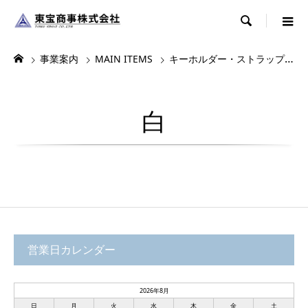

事業案内
MAIN ITEMS
キーホルダー・ストラップ・根付
白
営業日カレンダー
2026年8月
日
月
火
水
木
金
土