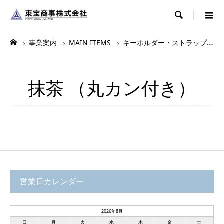

事業案内
MAIN ITEMS
キーホルダー・ストラップ・根付
抹茶 （丸カン付き）
営業日カレンダー
2026年8月
日
月
火
水
木
金
土