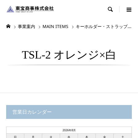

事業案内
MAIN ITEMS
キーホルダー・ストラップ・根付
TSL-2 オレンジ×白
営業日カレンダー
2026年8月
日
月
火
水
木
金
土