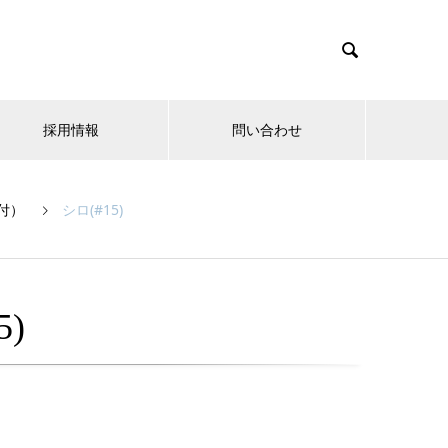

採用情報
問い合わせ
付）
シロ(#15)
5)