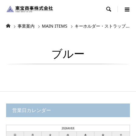

事業案内
MAIN ITEMS
キーホルダー・ストラップ・根付
ブルー
営業日カレンダー
2026年8月
日
月
火
水
木
金
土