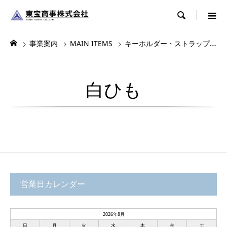

事業案内
MAIN ITEMS
キーホルダー・ストラップ・根付
白ひも
営業日カレンダー
2026年8月
日
月
火
水
木
金
土