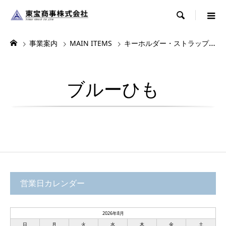

事業案内
MAIN ITEMS
キーホルダー・ストラップ・根付
ブルーひも
営業日カレンダー
2026年8月
日
月
火
水
木
金
土