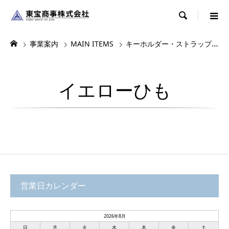

事業案内
MAIN ITEMS
キーホルダー・ストラップ・根付
イエローひも
営業日カレンダー
2026年8月
日
月
火
水
木
金
土