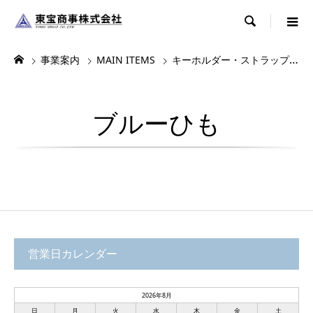

事業案内
MAIN ITEMS
キーホルダー・ストラップ・根付
ブルーひも
営業日カレンダー
2026年8月
日
月
火
水
木
金
土