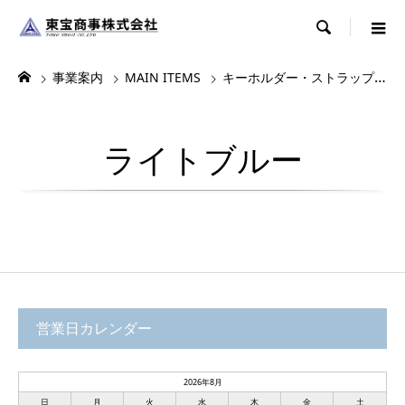

事業案内
MAIN ITEMS
キーホルダー・ストラップ・根付
ライトブルー
営業日カレンダー
2026年8月
日
月
火
水
木
金
土