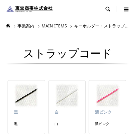

事業案内
MAIN ITEMS
キーホルダー・ストラップ・根付
ストラップコード
黒
白
濃ピンク
黒
白
濃ピンク