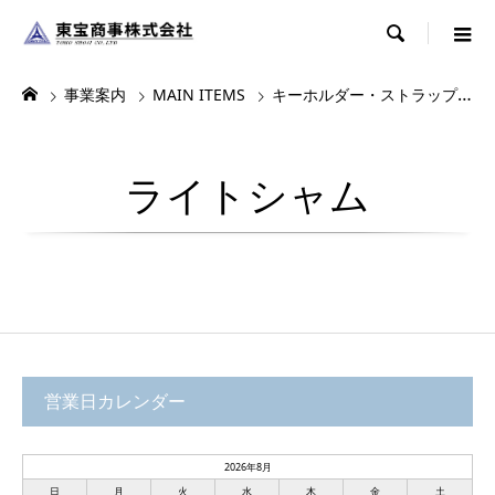

事業案内
MAIN ITEMS
キーホルダー・ストラップ・根付
ライトシャム
営業日カレンダー
2026年8月
日
月
火
水
木
金
土