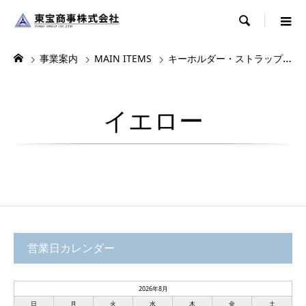

事業案内
MAIN ITEMS
キーホルダー・ストラップ・根付
イエロー
営業日カレンダー
2026年8月
日
月
火
水
木
金
土