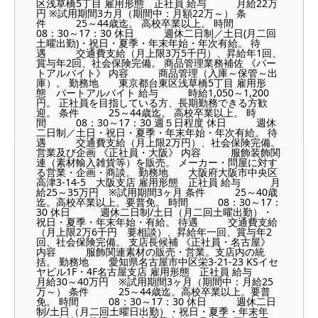
区浅草橋5丁目 雇用形態 正社員 給与 月給22万
円 ※試用期間3カ月（期間中：月額22万～） 条
件 25～44歳迄。 高校卒業以上。 時間
08：30～17：30 休日 週休二日制／土日(月二回
土曜出勤)・祝日・夏季・年末年始・年次有給。 待
遇 交通費支給（月上限3万5千円）、昇給年1回、
賞与年2回、社会保険完備。 商品管理業務補佐 《パー
トアルバイト》 内容 商品管理（入庫～保管～出
庫）。 勤務地 東京都台東区浅草橋5丁目 雇用形
態 パートアルバイト 給与 時給1,050～1,200
円。 正社員を目指している方、長期勤務できる方歓
迎。 条件 25～44歳迄。 高校卒業以上。 時
間 08：30～17：30 週５日程度 休日 週休
二日制／土日・祝日・夏季・年末年始・年次有給。 待
遇 交通費支給（月上限2万円）、社会保険完備。
営業及び企画 《正社員・大阪》 内容 服飾装飾関
連（素材輸入雑貨等）を販売。 メーカー・問屋に対す
る営業・企画・商談。 勤務地 大阪府大阪市中央区
高津3-14-5 大阪支店 雇用形態 正社員 給与 月
給25～35万円 ※試用期間3ヶ月 条件 25～40歳
迄。高校卒業以上。要普免。 時間 08：30～17：
30 休日 週休二日制/土日（月二回土曜出勤）・
祝日・夏季・年末年始・有給。 待遇 交通費支給
（月上限2万6千円 要相談）、昇給年一回、賞与年2
回、社会保険完備。 支店長候補 《正社員・名古屋》
内容 服飾関連素材の販売・営業。支店内の統
括。 勤務地 愛知県名古屋市中区栄3-21-23 KSイセ
ヤビル1F・4F名古屋支店 雇用形態 正社員 給与
月給30～40万円 ※試用期間3ヶ月（期間中：月給25
万～） 条件 25～44歳迄。高校卒業以上。要普
免。 時間 08：30～17：30 休日 週休二日
制/土日（月二回土曜日出勤）・祝日・夏季・年末年