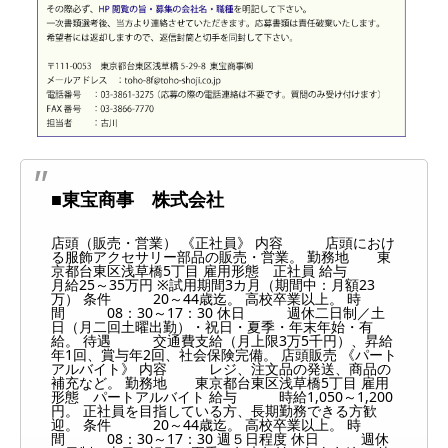
■東宝商事 株式会社
店頭（販売・営業） 《正社員》 内容 店頭におけ
る服飾アクセサリー部品の販売・営業。 勤務地 東
京都台東区浅草橋5丁目 雇用形態 正社員 給与
月給25～35万円 ※試用期間3カ月（期間中：月額23
万） 条件 20～44歳迄。 高校卒業以上。 時
間 08：30～17：30 休日 週休二日制／土
日（月二回土曜出勤）・祝日・夏季・年末年始・有
給。 待遇 交通費支給（月上限3万5千円）、昇給
年1回、賞与年2回、社会保険完備。 店頭販売 《パート
アルバイト》 内容 レジ、注文品の発送、商品の
補充など。 勤務地 東京都台東区浅草橋5丁目 雇用
形態 パートアルバイト 給与 時給1,050～1,200
円。 正社員を目指している方、長期勤務できる方歓
迎。 条件 20～44歳迄。 高校卒業以上。 時
間 08：30～17：30 週５日程度 休日 週休