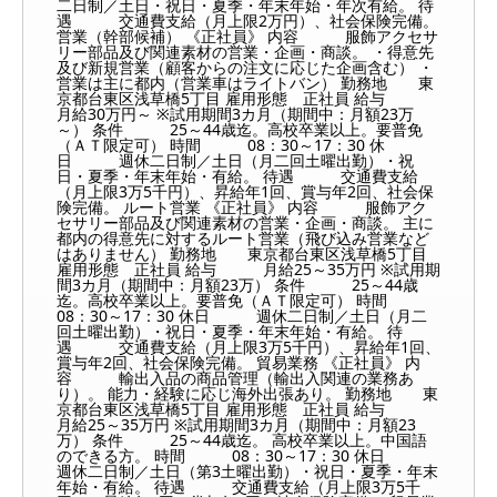
二日制／土日・祝日・夏季・年末年始・年次有給。 待
遇 交通費支給（月上限2万円）、社会保険完備。
営業（幹部候補） 《正社員》 内容 服飾アクセサ
リー部品及び関連素材の営業・企画・商談。 ・得意先
及び新規営業（顧客からの注文に応じた企画含む） ・
営業は主に都内（営業車はライトバン） 勤務地 東
京都台東区浅草橋5丁目 雇用形態 正社員 給与
月給30万円～ ※試用期間3カ月（期間中：月額23万
～） 条件 25～44歳迄。高校卒業以上。要普免
（ＡＴ限定可） 時間 08：30～17：30 休
日 週休二日制／土日（月二回土曜出勤）・祝
日・夏季・年末年始・有給。 待遇 交通費支給
（月上限3万5千円）、昇給年1回、賞与年2回、社会保
険完備。 ルート営業 《正社員》 内容 服飾アク
セサリー部品及び関連素材の営業・企画・商談。 主に
都内の得意先に対するルート営業（飛び込み営業など
はありません） 勤務地 東京都台東区浅草橋5丁目
雇用形態 正社員 給与 月給25～35万円 ※試用期
間3カ月（期間中：月額23万） 条件 25～44歳
迄。高校卒業以上。要普免（ＡＴ限定可） 時間
08：30～17：30 休日 週休二日制／土日（月二
回土曜出勤）・祝日・夏季・年末年始・有給。 待
遇 交通費支給（月上限3万5千円）、昇給年1回、
賞与年2回、社会保険完備。 貿易業務 《正社員》 内
容 輸出入品の商品管理（輸出入関連の業務あ
り）。 能力・経験に応じ海外出張あり。 勤務地 東
京都台東区浅草橋5丁目 雇用形態 正社員 給与
月給25～35万円 ※試用期間3カ月（期間中：月額23
万） 条件 25～44歳迄。 高校卒業以上。中国語
のできる方。 時間 08：30～17：30 休日
週休二日制／土日（第3土曜出勤）・祝日・夏季・年末
年始・有給。 待遇 交通費支給（月上限3万5千