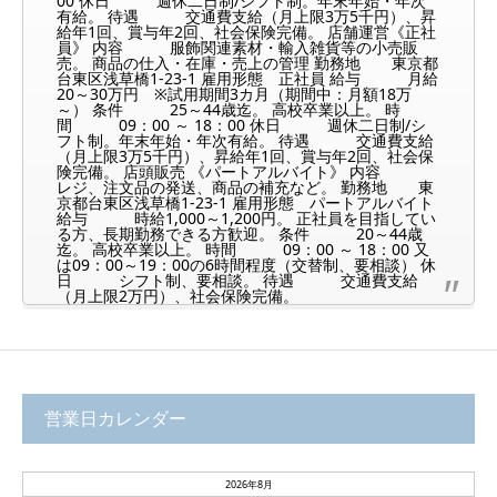
00 休日 週休二日制/シフト制。年末年始・年次
有給。 待遇 交通費支給（月上限3万5千円）、昇
給年1回、賞与年2回、社会保険完備。 店舗運営《正社
員》 内容 服飾関連素材・輸入雑貨等の小売販
売。 商品の仕入・在庫・売上の管理 勤務地 東京都
台東区浅草橋1-23-1 雇用形態 正社員 給与 月給
20～30万円 ※試用期間3カ月（期間中：月額18万
～） 条件 25～44歳迄。 高校卒業以上。 時
間 09：00 ～ 18：00 休日 週休二日制/シ
フト制。年末年始・年次有給。 待遇 交通費支給
（月上限3万5千円）、昇給年1回、賞与年2回、社会保
険完備。 店頭販売 《パートアルバイト》 内容
レジ、注文品の発送、商品の補充など。 勤務地 東
京都台東区浅草橋1-23-1 雇用形態 パートアルバイト
給与 時給1,000～1,200円。 正社員を目指してい
る方、長期勤務できる方歓迎。 条件 20～44歳
迄。 高校卒業以上。 時間 09：00 ～ 18：00 又
は09：00～19：00の6時間程度（交替制、要相談） 休
日 シフト制、要相談。 待遇 交通費支給
（月上限2万円）、社会保険完備。
営業日カレンダー
2026年8月