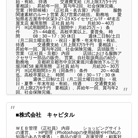
始・有給。 待遇 交通費支給（月上限3万5千円
要相談）、昇給年一回、賞与年2回、社会保険完備。
営業（幹部候補） 《正社員・名古屋》 内容 服飾
関連素材のルート営業 及び営業の統括。 勤務地 愛
知県名古屋市中区栄3-21-23 KSイセヤビル1F・4F名古
屋支店 雇用形態 正社員 給与 月給30～40万
円 ※試用期間3ヶ月（期間中：月給25万～） 条
件 25～44歳迄。高校卒業以上。要普免。 時
間 08：30～17：30 休日 週休二日制/土日
（月二回土曜出勤）・祝日・夏季・年末年始・有給。
待遇 交通費支給（月上限3万5千円 要相談）、
昇給年一回、賞与年2回、社会保険完備。 店頭販売・
営業 《正社員・京都》 内容 店頭における服飾ア
クセサリー部品の販売。 営業、自社取扱商品の紹介。
勤務地 京都府京都市中京区東堀川通御池下ル三方
堀川町58 雇用形態 正社員 給与 月給20～30万
円 ※試用期間3ヶ月（同条件） 条件 20～40歳
迄。高校卒業以上。 時間 08：30～17：30 休
日 週休二日制/土日（月二回土曜日出勤）・祝
日・夏季・年末年始・有給。 待遇 交通費支給
（月上限2万6千円 要相談）、昇給年一回、賞与年2
回、社会保険完備。
■株式会社 キャピタル
ＷＥＢ管理 《正社員》 内容 ショッピングサイト
の運営。 ・HP管理（Photoshopの使用経験やHTMLの
知識のある方優遇） ・商品の発注、在庫管理 ・顧客対