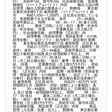
円）、昇給年1回、賞与年2回、社会保険完備。 貿易業
務補佐 《パートアルバイト》 内容 輸出入品の商
品管理（輸出入関連の業務あり）。 勤務地 東京都
台東区浅草橋5丁目 雇用形態 パートアルバイト 給
与 時給1,050～1,200円。 正社員を目指している
方、長期勤務できる方歓迎。 条件 25～44歳迄。
高校卒業以上。 時間 08：30～17：30 週５日程
度 休日 週休二日制／土日・祝日・夏季・年末年
始・年次有給。 待遇 交通費支給（月上限2万
円）、社会保険完備。 経理事務 《正社員》 内
容 経理事務（売掛金管理・買掛金管理・その他
経理全般）。 会計ソフト：給与奉行・勘定奉行 勤務
地 東京都台東区浅草橋5丁目 雇用形態 正社員 給
与 月給21.5万円～ ※試用期間3カ月（期間中：同
条件） 条件 25～44歳迄。 高校卒業以上。日商
簿記３級程度の知識 及び 経理経験２年以上。 時
間 08：30～17：30 休日 週休二日制／土
日（月二回土曜出勤）・祝日・夏季・年末年始・有
給。 待遇 交通費支給（月上限3万5千円）、昇給
年1回、賞与年2回、社会保険完備。 経理事務（管理
職） 《正社員》 内容 総務・経理事務（売掛金管
理・買掛金管理・その他経理全般）。 会計ソフト：給
与奉行・勘定奉行 勤務地 東京都台東区浅草橋5丁
目 雇用形態 正社員 給与 月給25～40万円 ※試
用期間3カ月（期間中：月額：経験により要相談） 条
件 30～44歳迄。 高校卒業以上。日商簿記３級以
上 及び 総務・経理経験5年以上。 時間 08：30～
17：30 休日 週休二日制／土日（月二回土曜出
勤）・祝日・夏季・年末年始・有給。 待遇 交通
費支給（月上限3万5千円）、昇給年1回、賞与年2回、
社会保険完備。 商品管理 《正社員》 内容 商品
管理（入出庫・在庫・仕入）。 勤務地 東京都台東