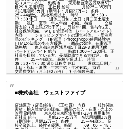
応（メールが主） 勤務地 東京都台東区浅草橋5丁
目29-8 雇用形態 正社員 給与 月給25～35万円
※試用期間3カ月（期間中：月額22万～） 条件
25～44歳迄。 高校卒業以上。 時間 08：30～
17：30 休日 週休二日制／土日（月二回土曜出
勤）・祝日・夏季・年末年始・有給。 待遇 交通
費支給（月上限3万5千円）、昇給年1回、賞与年2回、
社会保険完備。 ＷＥＢ管理補佐 《パートアルバイト》
内容 ショッピングサイトの運営補佐。 ・受注商
品のピッキング ・HP管理（Photoshopの使用経験や
HTMLの知識のある方優遇） ・商品の発注、在庫管理
勤務地 東京都台東区浅草橋5丁目29-8 雇用形態
パートアルバイト 給与 時給1,000～1,200円。 正
社員を目指している方、長期勤務できる方歓迎。 条
件 25～44歳迄。 高校卒業以上。 時間
08：30～17：30 週５日程度 休日 週休二日制／
土日・祝日・夏季・年末年始・年次有給。 待遇
交通費支給（月上限2万円）、社会保険完備。
■株式会社 ウェストファイブ
店舗運営（店長候補） 《正社員》 内容 服飾関連
素材・輸入雑貨等の販売。 商品の仕入・在庫・売上の
管理 勤務地 東京都台東区浅草橋1-23-1 雇用形態
正社員 給与 月給25～35万円 ※試用期間3カ月
（期間中：月額22万～） 条件 25～44歳迄。 高
校卒業以上。経験者優遇。 時間 09：00 ～ 18：