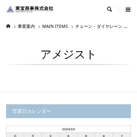

事業案内
MAIN ITEMS
チェーン・ダイヤレーン
ヴ
アメジスト
営業日カレンダー
2026年8月
日
月
火
水
木
金
土