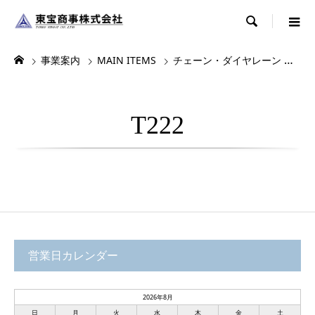

事業案内
MAIN ITEMS
チェーン・ダイヤレーン
デ
T222
営業日カレンダー
2026年8月
日
月
火
水
木
金
土