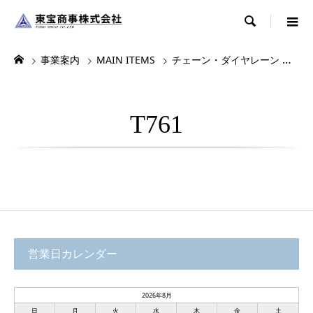

事業案内
MAIN ITEMS
チェーン・ダイヤレーン
デ
T761
営業日カレンダー
2026年8月
日
月
火
水
木
金
土