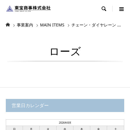

事業案内
MAIN ITEMS
チェーン・ダイヤレーン
ダ
ローズ
営業日カレンダー
2026年8月
日
月
火
水
木
金
土