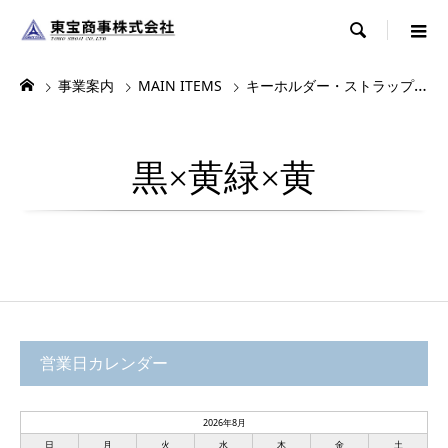

事業案内
MAIN ITEMS
キーホルダー・ストラップ・根付
黒×黄緑×黄
営業日カレンダー
2026年8月
日
月
火
水
木
金
土