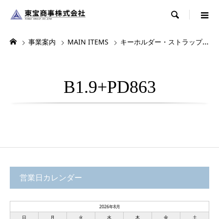

事業案内
MAIN ITEMS
キーホルダー・ストラップ・根付
B1.9+PD863
営業日カレンダー
2026年8月
日
月
火
水
木
金
土