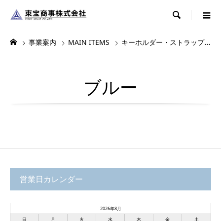

事業案内
MAIN ITEMS
キーホルダー・ストラップ・根付
ブルー
営業日カレンダー
2026年8月
日
月
火
水
木
金
土