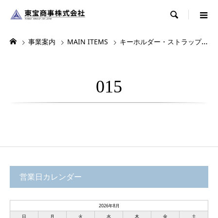

事業案内
MAIN ITEMS
キーホルダー・ストラップ・根付
015
営業日カレンダー
2026年8月
日
月
火
水
木
金
土