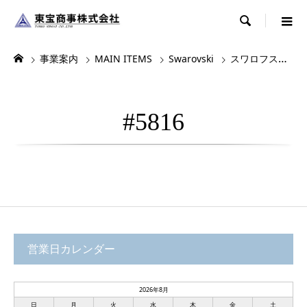

事業案内
MAIN ITEMS
Swarovski
スワロフスキー
#5816
営業日カレンダー
2026年8月
日
月
火
水
木
金
土