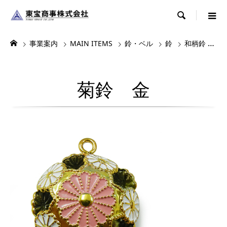

事業案内
MAIN ITEMS
鈴・ベル
鈴
和柄鈴
菊
菊鈴 金