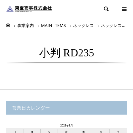

事業案内
MAIN ITEMS
ネックレス
ネックレス・チョーカー
小判 RD235
営業日カレンダー
2026年8月
日
月
火
水
木
金
土