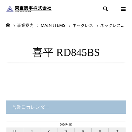

事業案内
MAIN ITEMS
ネックレス
ネックレス・チョーカー
喜平 RD845BS
営業日カレンダー
2026年8月
日
月
火
水
木
金
土