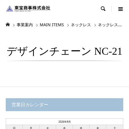

事業案内
MAIN ITEMS
ネックレス
ネックレス・チョーカー
デザインチェーン NC-21
営業日カレンダー
2026年8月
日
月
火
水
木
金
土