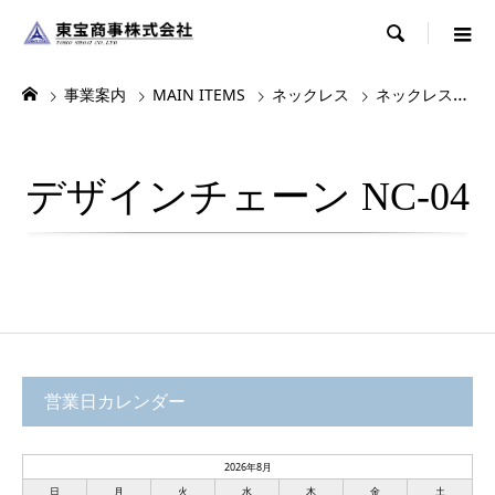

事業案内
MAIN ITEMS
ネックレス
ネックレス・チョーカー
デザインチェーン NC-04
営業日カレンダー
2026年8月
日
月
火
水
木
金
土