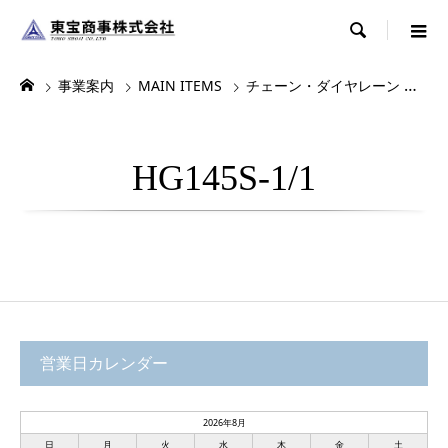

事業案内
MAIN ITEMS
チェーン・ダイヤレーン
各
HG145S-1/1
営業日カレンダー
2026年8月
日
月
火
水
木
金
土