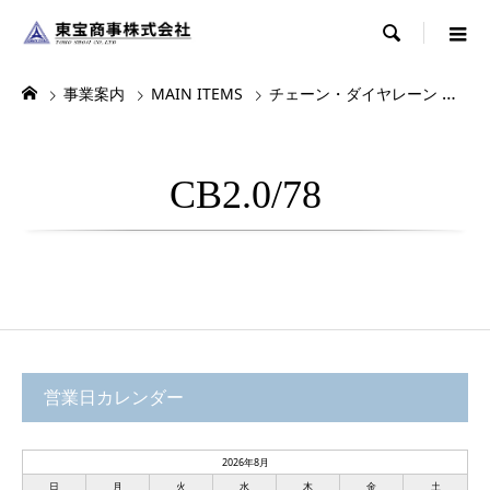

事業案内
MAIN ITEMS
チェーン・ダイヤレーン
各
CB2.0/78
営業日カレンダー
2026年8月
日
月
火
水
木
金
土