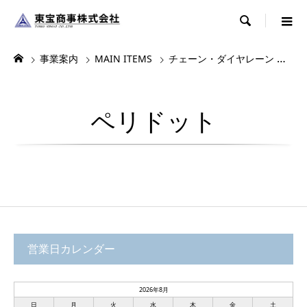

事業案内
MAIN ITEMS
チェーン・ダイヤレーン
ダ
ペリドット
営業日カレンダー
2026年8月
日
月
火
水
木
金
土