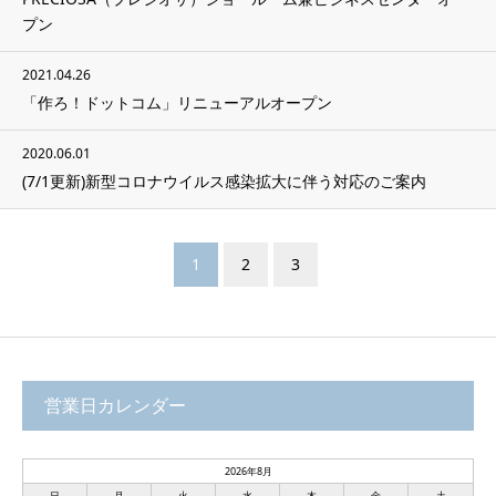
プン
2021.04.26
「作ろ！ドットコム」リニューアルオープン
2020.06.01
(7/1更新)新型コロナウイルス感染拡大に伴う対応のご案内
1
2
3
営業日カレンダー
2026年8月
日
月
火
水
木
金
土